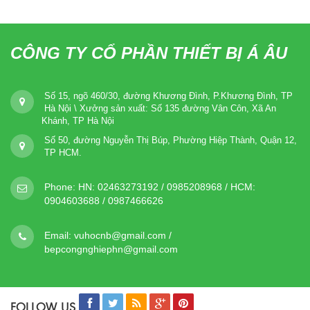
CÔNG TY CỔ PHẦN THIẾT BỊ Á ÂU
Số 15, ngõ 460/30, đường Khương Đình, P.Khương Đình, TP
Hà Nội \ Xưởng sản xuất: Số 135 đường Vân Côn, Xã An
Khánh, TP Hà Nội
Số 50, đường Nguyễn Thị Búp, Phường Hiệp Thành, Quận 12,
TP HCM.
Phone:
HN: 02463273192 / 0985208968 / HCM:
0904603688 / 0987466626
Email:
vuhocnb@gmail.com /
bepcongnghiephn@gmail.com
FOLLOW US