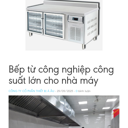
Bếp từ công nghiệp công
suất lớn cho nhà máy
CÔNG TY CỔ PHẦN THIẾT BỊ Á ÂU
- 29/09/2025 -
0
bình luận