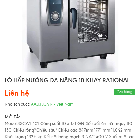
LÒ HẤP NƯỚNG ĐA NĂNG 10 KHAY RATIONAL
Liên hệ
Còn hàng
Nhà sản xuất:
AAUJSC.VN - Việt Nam
MÔ TẢ:
Model:SSCWE-101 Công suất 10 x 1/1 GN Số suất ăn trên ngày 80-
150 Chiều rộng*Chiều sâu*Chiều cao 847mm*771 mm*1,042 mm
Khối lượng 132.5 kg Kết nối bảng mạch 3 NAC 400 V Xuất xuất xứ: