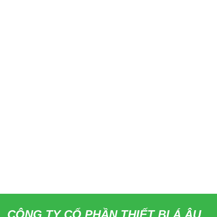
CÔNG TY CỔ PHẦN THIẾT BỊ Á ÂU