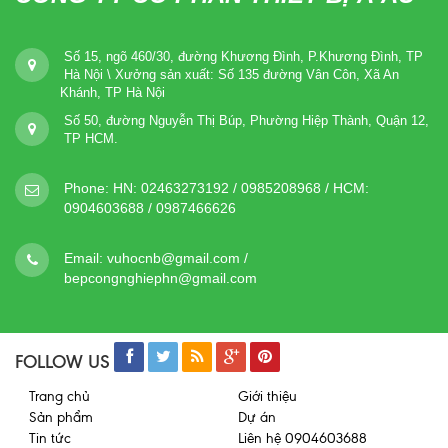
Số 15, ngõ 460/30, đường Khương Đình, P.Khương Đình, TP
Hà Nội \ Xưởng sản xuất: Số 135 đường Vân Côn, Xã An
Khánh, TP Hà Nội
Số 50, đường Nguyễn Thị Búp, Phường Hiệp Thành, Quận 12,
TP HCM.
Phone:
HN: 02463273192 / 0985208968 / HCM:
0904603688 / 0987466626
Email:
vuhocnb@gmail.com /
bepcongnghiephn@gmail.com
FOLLOW US
Trang chủ
Giới thiệu
Sản phẩm
Dự án
Tin tức
Liên hệ 0904603688