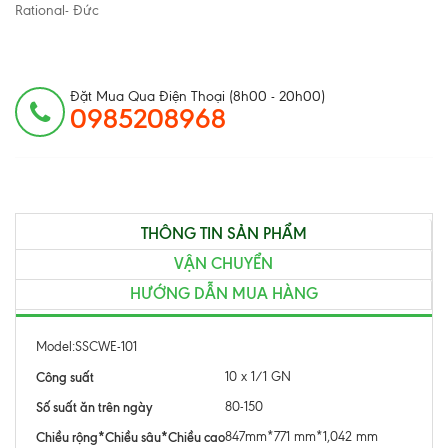
Rational- Đức
Đặt Mua Qua Điện Thoại (8h00 - 20h00)
0985208968
THÔNG TIN SẢN PHẨM
VẬN CHUYỂN
HƯỚNG DẪN MUA HÀNG
Model:SSCWE-101
Công suất
10 x 1/1 GN
Số suất ăn trên ngày
80-150
Chiều rộng*Chiều sâu*Chiều cao
847mm*771 mm*1,042 mm