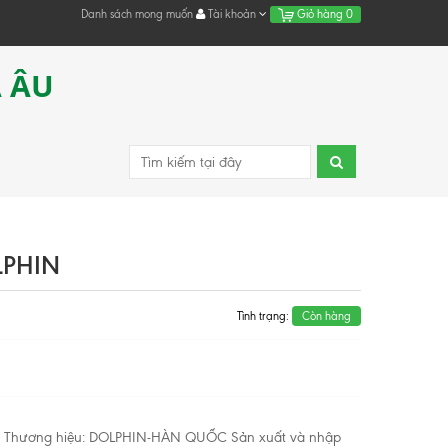
Danh sách mong muốn
Tài khoản
Giỏ hàng
0
Á ÂU
LPHIN
Tình trạng:
Còn hàng
S Thương hiệu: DOLPHIN-HÀN QUỐC Sản xuất và nhập