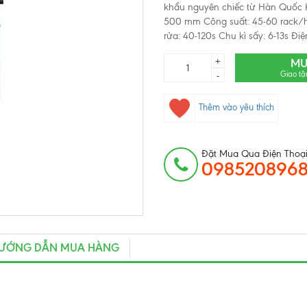
khẩu nguyên chiếc từ Hàn Quốc 
500 mm Công suất: 45-60 rack/hr
rửa: 40-120s Chu kì sấy: 6-13s Điệ
+
MU
Giao tậ
-
Thêm vào yêu thích
Đặt Mua Qua Điện Thoại
098520896
ƯỚNG DẪN MUA HÀNG