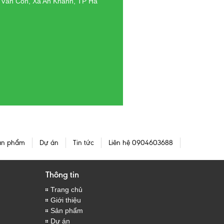
g Vân Côn, Xã An Khánh, TP Hà
ản phẩm
Dự án
Tin tức
Liên hệ 0904603688
Thông tin
Trang chủ
Giới thiệu
Sản phẩm
Dự án