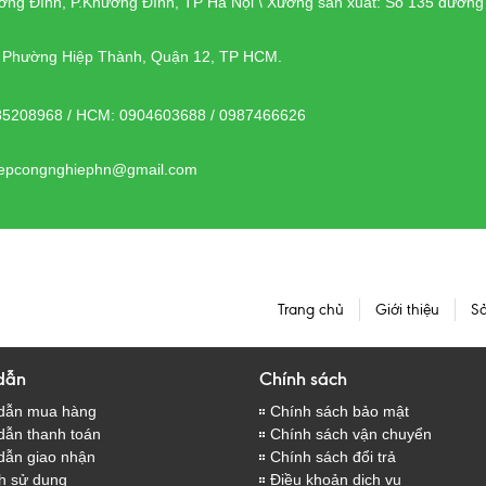
ơng Đình, P.Khương Đình, TP Hà Nội \ Xưởng sản xuất: Số 135 đườn
, Phường Hiệp Thành, Quận 12, TP HCM.
85208968 / HCM: 0904603688 / 0987466626
bepcongnghiephn@gmail.com
Trang chủ
Giới thiệu
S
dẫn
Chính sách
dẫn mua hàng
Chính sách bảo mật
ẫn thanh toán
Chính sách vận chuyển
dẫn giao nhận
Chính sách đổi trả
h sử dụng
Điều khoản dịch vụ