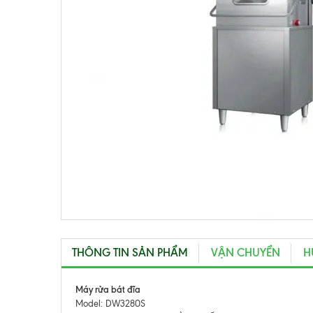
THÔNG TIN SẢN PHẨM
VẬN CHUYỂN
H
Máy rửa bát đĩa
Model: DW3280S