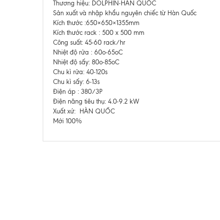
Thương hiệu: DOLPHIN-HÀN QUỐC
Sản xuất và nhập khẩu nguyên chiếc từ Hàn Quốc
Kích thước :650×650×1355mm
Kích thước rack : 500 x 500 mm
Công suất: 45-60 rack/hr
Nhiệt độ rửa : 60o-65oC
Nhiệt độ sấy: 80o-85oC
Chu kì rửa: 40-120s
Chu kì sấy: 6-13s
Điện áp : 380/3P
Điện năng tiêu thụ: 4.0-9.2 kW
Xuất xứ: HÀN QUỐC
Mới 100%