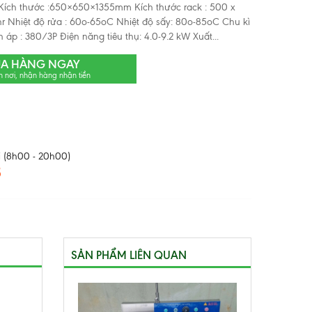
Kích thước :650×650×1355mm Kích thước rack : 500 x
 Nhiệt độ rửa : 60o-65oC Nhiệt độ sấy: 80o-85oC Chu kì
n áp : 380/3P Điện năng tiêu thụ: 4.0-9.2 kW Xuất...
A HÀNG NGAY
n nơi, nhận hàng nhận tiền
 (8h00 - 20h00)
8
SẢN PHẨM LIÊN QUAN