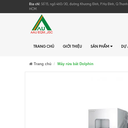
Địa chỉ:
Số 15, ngõ 460/30, đường Khương Đình, P.Hạ Đình, Q.Thanh
HCM.
TRANG CHỦ
GIỚI THIỆU
SẢN PHẨM
DỰ
Trang chủ
Máy rửa bát Dolphin