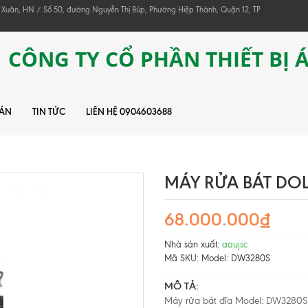
 Xuân, HN / Số 50, đường Nguyễn Thị Búp, Phường Hiệp Thành, Quận 12, TP
CÔNG TY CỔ PHẦN THIẾT BỊ 
 ÁN
TIN TỨC
LIÊN HỆ 0904603688
MÁY RỬA BÁT DO
68.000.000₫
Nhà sản xuất:
aaujsc
Mã SKU:
Model: DW3280S
MÔ TẢ:
Máy rửa bát đĩa Model: DW3280