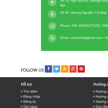
Số 15, ngõ 460/30, đường Khư
Nội
Số 50, đường Nguyễn Thị Búp
Phone:
HN: 02463273192 / 09
Email:
vuhocnb@gmail.com / 
FOLLOW US
Hỗ trợ
Hướng 
Tìm kiếm
Hướng 
Đăng nhập
Hướng d
Đăng ký
Hướng 
Giỏ hàng
Quy địn