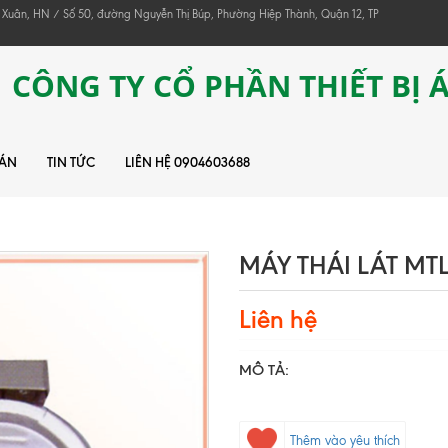
 Xuân, HN / Số 50, đường Nguyễn Thị Búp, Phường Hiệp Thành, Quận 12, TP
CÔNG TY CỔ PHẦN THIẾT BỊ 
 ÁN
TIN TỨC
LIÊN HỆ 0904603688
MÁY THÁI LÁT MT
Liên hệ
MÔ TẢ:
Thêm vào yêu thích