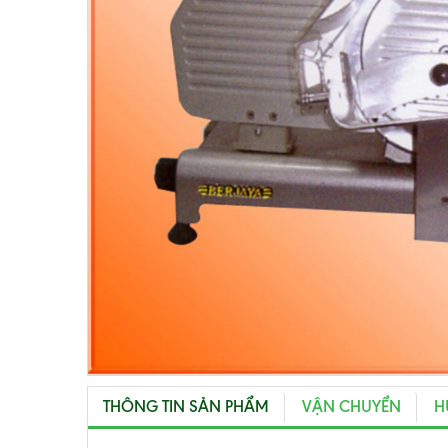
THÔNG TIN SẢN PHẨM
VẬN CHUYỂN
H