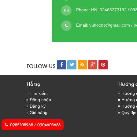
Phone:
HN: 02463273192 / 09
Email:
vuhocnb@gmail.com / 
FOLLOW US
Hỗ trợ
Hướng 
Tìm kiếm
Hướng 
Đăng nhập
Hướng d
Đăng ký
Hướng 
Giỏ hàng
Quy địn
0985208968 / 0904603688