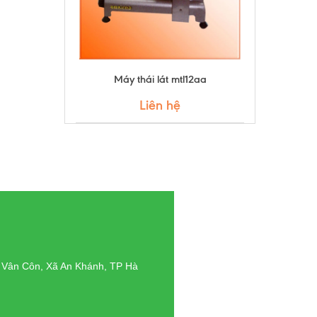
Máy thái lát mtl12aa
Liên hệ
g Vân Côn, Xã An Khánh, TP Hà