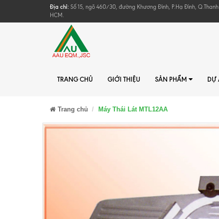
Địa chỉ:
Số 15, ngõ 460/30, đường Khương Đình, P.Hạ Đình, Q.Thanh
HCM.
TRANG CHỦ
GIỚI THIỆU
SẢN PHẨM
DỰ
Trang chủ
Máy Thái Lát MTL12AA