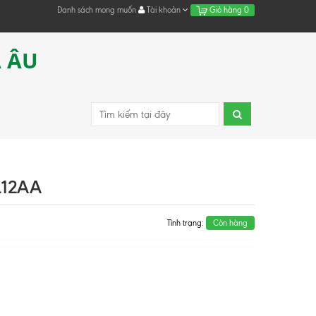
Danh sách mong muốn
Tài khoản
Giỏ hàng
0
Á ÂU
L12AA
Tình trạng:
Còn hàng