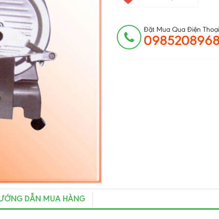
Đặt Mua Qua Điện Thoại
098520896
ƯỚNG DẪN MUA HÀNG