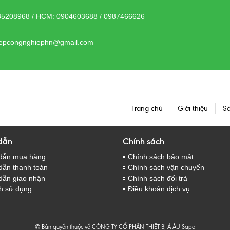
85208968 / HCM: 0904603688 / 0987466626
bepcongnghiephn@gmail.com
Trang chủ
Giới thiệu
S
dẫn
Chính sách
dẫn mua hàng
Chính sách bảo mật
ẫn thanh toán
Chính sách vận chuyển
dẫn giao nhận
Chính sách đổi trả
h sử dụng
Điều khoản dịch vụ
© Bản quyền thuộc về CÔNG TY CỔ PHẦN THIẾT BỊ Á ÂU
Sapo