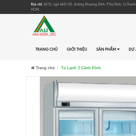
Địa chỉ:
Số 15, ngõ 460/30, đường Khương Đình, P.Hạ Đình, Q.Thanh
HCM.
TRANG CHỦ
GIỚI THIỆU
SẢN PHẨM
DỰ
Trang chủ
Tủ Lạnh 3 Cánh Kính