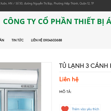
 Xuân, HN / Số 50, đường Nguyễn Thị Búp, Phường Hiệp Thành, Quận 12, TP
CÔNG TY CỔ PHẦN THIẾT BỊ 
 ÁN
TIN TỨC
LIÊN HỆ 0904603688
TỦ LẠNH 3 CÁNH 
Liên hệ
MÔ TẢ:
Thêm vào yêu thích