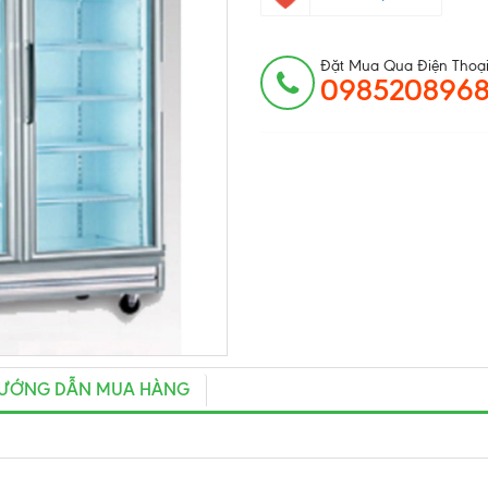
Đặt Mua Qua Điện Thoại
098520896
ƯỚNG DẪN MUA HÀNG