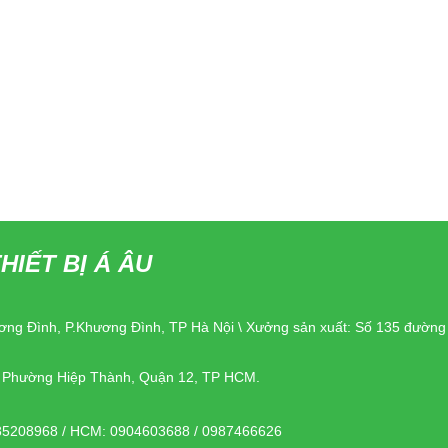
HIẾT BỊ Á ÂU
ơng Đình, P.Khương Đình, TP Hà Nội \ Xưởng sản xuất: Số 135 đườn
, Phường Hiệp Thành, Quận 12, TP HCM.
85208968 / HCM: 0904603688 / 0987466626