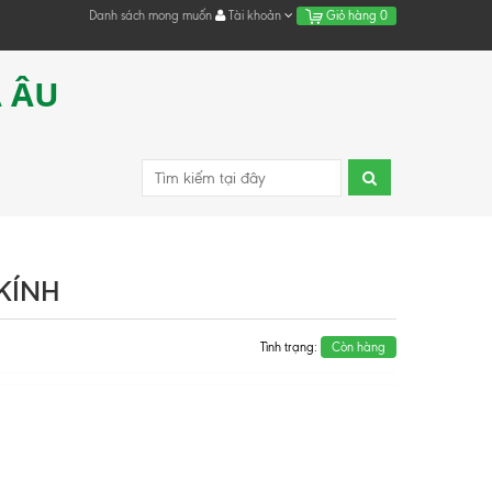
Danh sách mong muốn
Tài khoản
Giỏ hàng
0
Á ÂU
KÍNH
Tình trạng:
Còn hàng