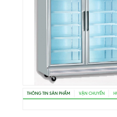
THÔNG TIN SẢN PHẨM
VẬN CHUYỂN
H