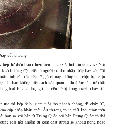
thấp dễ hư hỏng
ậy
bếp từ đơn bao nhiêu
tiền lại có sức hút lớn đến vậy? Với
c khách hàng đặc biệt là người có thu nhập thấp hay các đối
t kính của các bếp từ giá rẻ này không bền chịu lực chịu
ỏng nếu bạn không biết cách bảo quản… do được làm từ chất
dùng loại IC chất lượng thấp nên dễ bị hỏng mạch, cháy IC,
n tục thì bếp sẽ bị giảm tuổi thọ nhanh chóng, dễ cháy IC,
 cao cấp nhập khẩu châu Âu thường có in chữ Induction trên
nồi hơn so với bếp từ Trung Quốc bới bếp Trung Quốc có thể
ử dụng loại nồi nhiễm từ kém chất lượng sẽ không nóng hoặc