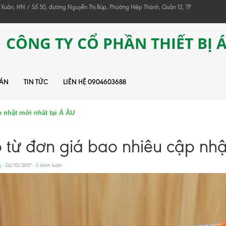
 Xuân, HN / Số 50, đường Nguyễn Thị Búp, Phường Hiệp Thành, Quận 12, TP
CÔNG TY CỔ PHẦN THIẾT BỊ 
 ÁN
TIN TỨC
LIÊN HỆ 0904603688
 nhật mới nhất tại Á ÂU
 từ đơn giá bao nhiêu cập nhậ
g
- 02/10/2017 -
0
bình luận