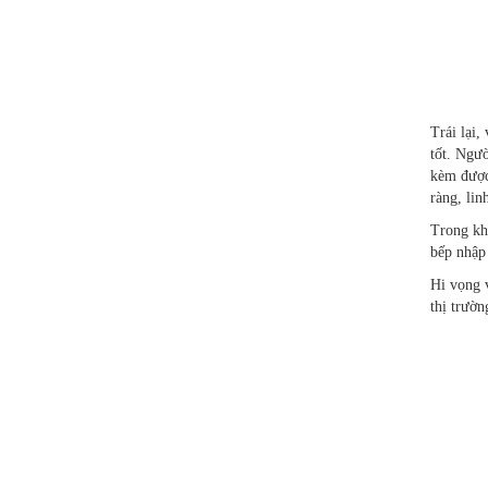
Trái lại,
tốt. Ngư
kèm được
ràng, lin
Trong kh
bếp nhập 
Hi vọng 
thị trườn