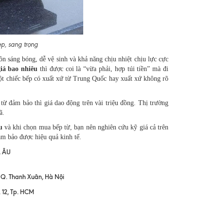
p, sang trọng
ôn sáng bóng, dễ vệ sinh và khả năng chịu nhiệt chịu lực cực
iá bao nhiêu
thì được coi là “vừa phải, hợp túi tiền” mà đi
ột chiếc bếp có xuất xứ từ Trung Quốc hay xuất xứ không rõ
ừ đảm bảo thì giá dao động trên vài triệu đồng. Thị trường
ã.
u
và khi chọn mua bếp từ, bạn nên nghiên cứu kỹ giá cả trên
ảm bảo được hiệu quả kinh tế.
Á ÂU
 Q. Thanh Xuân, Hà Nội
. 12, Tp. HCM