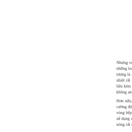
Nhưng vớ
những loạ
tượng là
nhiệt rấ
liệu kém
không an
Hơn nữa,
cường độ
vòng bếp
sử dụng 
nóng rất 