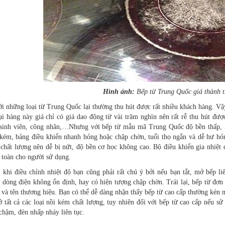
Hình ảnh:
Bếp từ Trung Quốc giá thành 
i những loại từ Trung Quốc lại thường thu hút được rất nhiều khách hàng. V
i hàng này giá chỉ có giá dao động từ vài trăm nghìn nên rất rễ thu hút đượ
 sinh viên, công nhân,…Nhưng với bếp từ mẫu mã Trung Quốc độ bền thấp, mặ
t kém, bảng điều khiển nhanh hỏng hoặc chập chờn, tuổi thọ ngắn và dễ hư h
 chất lượng nên dễ bị nứt, độ bền cơ học không cao. Bộ điều khiển gia nhiệt 
 toàn cho người sử dụng.
 khi điều chỉnh nhiệt độ bạn cũng phải rất chú ý bởi nếu bạn tắt, mở bếp liê
 dòng điện không ổn định, hay có hiện tượng chập chờn. Trái lại, bếp từ đơn
 và tên thương hiệu. Bạn có thể dễ dàng nhận thấy bếp từ cao cấp thường kén 
ở tất cả các loại nồi kém chất lượng, tuy nhiên đối với bếp từ cao cấp nếu s
chậm, đèn nhấp nháy liên tục.