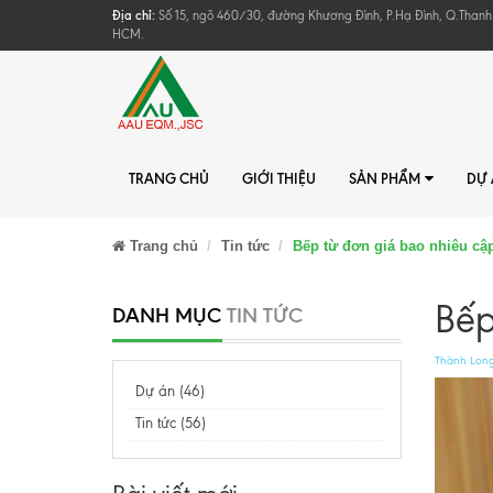
Địa chỉ:
Số 15, ngõ 460/30, đường Khương Đình, P.Hạ Đình, Q.Thanh
HCM.
TRANG CHỦ
GIỚI THIỆU
SẢN PHẨM
DỰ
Trang chủ
Tin tức
Bếp từ đơn giá bao nhiêu cập
Bếp
DANH MỤC
TIN TỨC
Thành Lon
Dự án (46)
Tin tức (56)