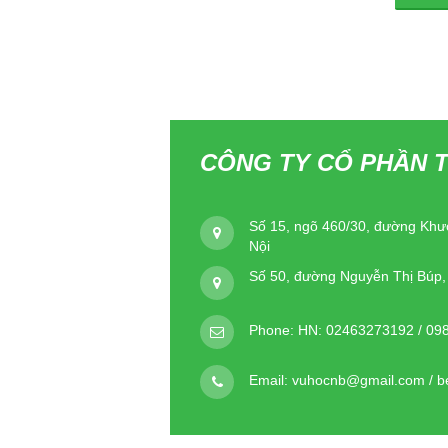
CÔNG TY CỔ PHẦN T
Số 15, ngõ 460/30, đường Khư
Nội
Số 50, đường Nguyễn Thị Búp
Phone:
HN: 02463273192 / 09
Email:
vuhocnb@gmail.com / 