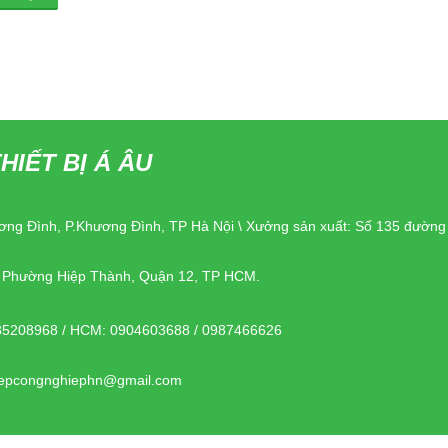
HIẾT BỊ Á ÂU
ơng Đình, P.Khương Đình, TP Hà Nội \ Xưởng sản xuất: Số 135 đườn
, Phường Hiệp Thành, Quận 12, TP HCM.
85208968 / HCM: 0904603688 / 0987466626
bepcongnghiephn@gmail.com