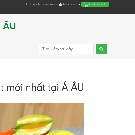
Danh sách mong muốn
Tài khoản
Giỏ hàng
0
Á ÂU
t mới nhất tại Á ÂU