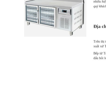
nhiều hi
quý khách
Địa ch
Trên thị 
xuất xứ 
Bếp từ T
dấu hỏi l