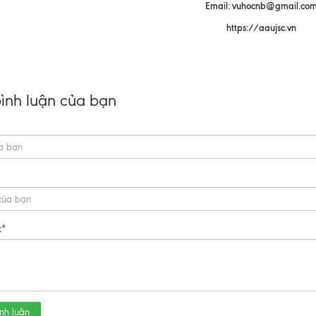
Email: vuhocnb@gmail.co
https://aaujsc.vn
bình luận của bạn
:
*
nh luận