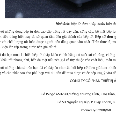
Hình ảnh:
bếp từ đơn nhập khẩu bền đẹ
 với những dòng bếp từ đơn cao cấp trông rất dày dặn, cứng cáp, bề mặt bếp lu
ời tiêu dùng hiện nay đa số quan tâm đến giá thành của bếp từ.
Bếp từ đơn g
 với chất lượng tốt luôn được người tiêu dùng quan tâm nhất. Trên thực tế, m
h kiện lắp ráp trong nước nên giá rất rẻ.
i đó bạn mua 1 chiếc bếp từ nhập khẩu chính hãng có xuất xứ rõ ràng, chứng t
khẩu rất phong phú, bếp đa mặt nấu nên giá cả tùy thuộc vào chất liệu, mẫu m
với những chia sẻ trên bạn đã có đáp án cho câu hỏi
bếp từ đơn giá bao nhiê
g và cân nhắc sao cho phù hợp với túi tiền để mua được chiếc bếp ưng ý vừa đ
CÔNG TY CỔ PHẦN THIẾT BỊ 
Số 15,ngõ 460/30,đường Khương Đình, P.Hạ Đình,
Số 50 Nguyễn Thị Búp, P. Hiệp Thành, Q
Phone: 0985208968