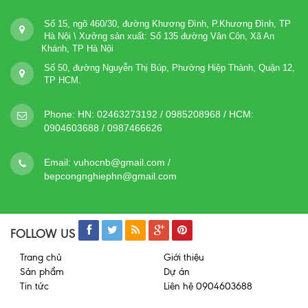
Số 15, ngõ 460/30, đường Khương Đình, P.Khương Đình, TP
Hà Nội \ Xưởng sản xuất: Số 135 đường Vân Côn, Xã An
Khánh, TP Hà Nội
Số 50, đường Nguyễn Thị Búp, Phường Hiệp Thành, Quận 12,
TP HCM.
Phone:
HN: 02463273192 / 0985208968 / HCM:
0904603688 / 0987466626
Email:
vuhocnb@gmail.com /
bepcongnghiephn@gmail.com
FOLLOW US
Trang chủ
Giới thiệu
Sản phẩm
Dự án
Tin tức
Liên hệ 0904603688