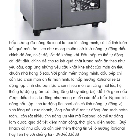
hấp nướng đa năng Rational là loại lò thông minh, có thể tính toán
kết quả món ăn theo như mong muốn nhờ khả năng tự động điều
chỉnh độ ẩm, nhiệt độ, tốc độ không khí. Đầu bếp có thể tự động
cài đặt điều chỉnh để cho ra kết quả chất lượng món ăn theo như
yêu cầu, đáp ứng những yêu cầu khắt khe nhất của món ăn tiêu
chuẩn nhà hàng 5 sao. Với phần mềm thông minh, đầu bếp chỉ
cần lựa chọn món ăn từ màn hình, lò hấp nướng Rational sẽ tự
động lập trình cho bạn lựa chọn nhiều món ăn cùng một lúc, hệ
thống tự động giám sát từng tầng khay riêng biệt để thời gian nấu
được điều chỉnh tự động như mong muốn của đầu bếp. Ngoài tính
năng nấu lập trình tự động Rational còn có tính năng tự động vệ
sinh lồng nấu cực nhanh, lồng nấu sẽ được tự động làm sạch hoàn
toàn... còn rất nhiều tính năng ưu việt mà Rational có thể tự động
làm được, qua đó tiết kiệm nhân công, thời gian, điện nước... Quý
khách có nhu cầu và cần biết thêm thông tin về lò nướng Rational
hãy liên hệ với chúng tôi - 0904603688