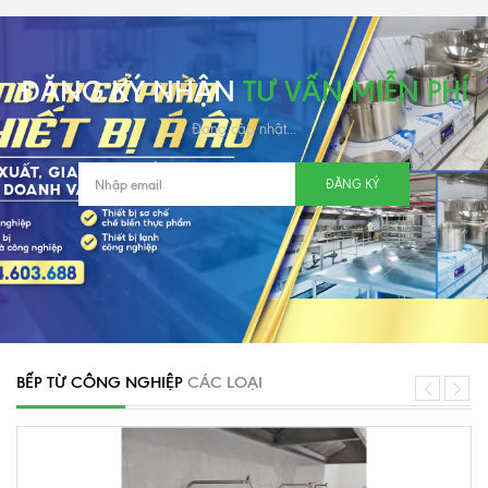
ĐĂNG KÝ NHẬN
TƯ VẤN MIỄN PHÍ
Đang cập nhật...
ĐĂNG KÝ
BẾP TỪ CÔNG NGHIỆP
CÁC LOẠI