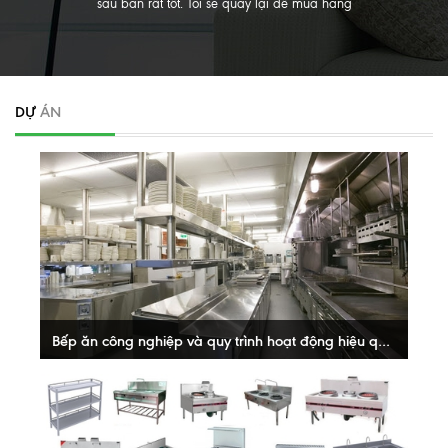
sau bán rất tốt. Tôi sẽ quay lại để mua hàng
DỰ
ÁN
Bếp ăn công nghiệp và quy trình hoạt động hiệu quả nhất
Ngày nay bếp ăn công nghiệp đã không còn quá xa lạ đối
với mỗi chúng ta. Đặc biệt là trong các bếp ăn tập thể như
bếp công nghiệp,...