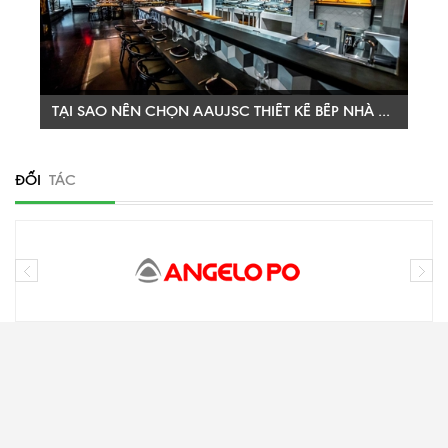
XEM THÊM
TẠI SAO NÊN CHỌN AAUJSC THIẾT KẾ BẾP NHÀ HÀNG CHO BẠN
Công ty CP Thiết Bị Á Âu (Aaujsc) là công ty uy tín hàng đầu
trong thiết kế bếp nhà hàng ( bếp công nghiệp), thiết kế
ĐỐI
TÁC
bếp công nghiệp,...
XEM THÊM