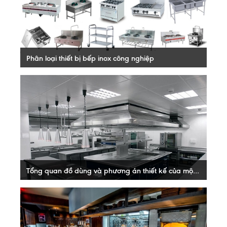
XEM THÊM
Phân loại thiết bị bếp inox công nghiệp
Trong hệ thống bếp ăn công nghiệp, bếp inox nhà hàng, thì
các thiết bị bếp inox công nghiệp, thiết bị bếp inox nhà
hàng. Có những loại thiết bị...
XEM THÊM
Tổng quan đồ dùng và phương án thiết kế của một khu bếp công nghiệp, bếp nhà hàng
Bếp công nghiệp hay còn được gọi bằng cái tên gọi khác
là bếp ăn tập thể ( bếp công nghiệp inox, bếp công nghiệp
nhà hàng, bếp nhà hàng)...