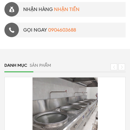
NHẬN HÀNG
NHẬN TIỀN
GỌI NGAY
0904603688
DANH MỤC
SẢN PHẨM