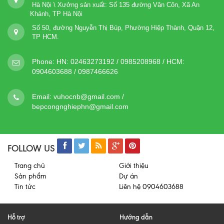
Hà Nội \ Xưởng sản xuất: Số 135 đường Vân Côn, Xã An
Khánh, TP Hà Nội
Số 50, đường Nguyễn Thị Búp, Phường Hiệp Thành, Quận 12,
TP HCM.
Phone:
HN: 02463273192 / 0985208968 / HCM:
0904603688 / 0987466626
Email:
vuhocnb@gmail.com /
bepcongnghiephn@gmail.com
FOLLOW US
Trang chủ
Giới thiệu
Sản phẩm
Dự án
Tin tức
Liên hệ 0904603688
Hỗ trợ
Hướng dẫn